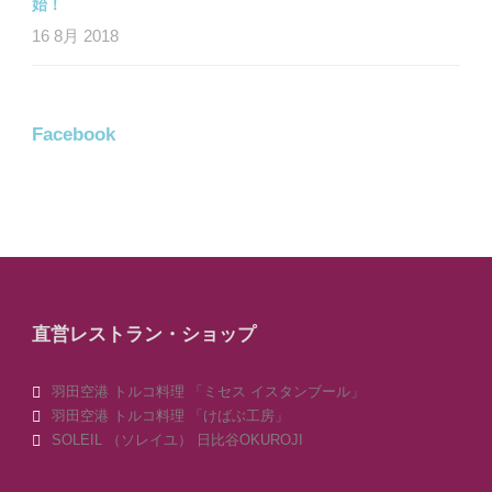
始！
16 8月 2018
Facebook
直営レストラン・ショップ
羽田空港 トルコ料理 「ミセス イスタンブール」
羽田空港 トルコ料理 「けばぶ工房」
SOLEIL （ソレイユ） 日比谷OKUROJI