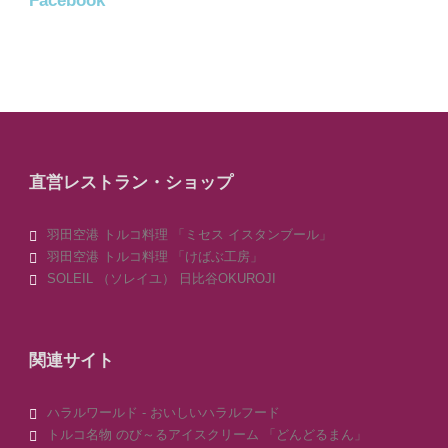
Facebook
直営レストラン・ショップ
羽田空港 トルコ料理 「ミセス イスタンブール」
羽田空港 トルコ料理 「けばぶ工房」
SOLEIL （ソレイユ） 日比谷OKUROJI
関連サイト
ハラルワールド - おいしいハラルフード
トルコ名物 のび～るアイスクリーム 「どんどるまん」