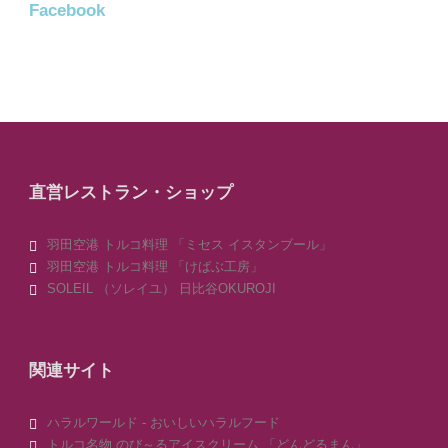
Facebook
直営レストラン・ショップ
羽田空港 トルコ料理 「ミセス イスタンブール」
羽田空港 トルコ料理 「けばぶ工房」
SOLEIL （ソレイユ） 日比谷OKUROJI
関連サイト
ハラルワールド - おいしいハラルフード
トルコ名物 のび～るアイスクリーム 「どんどるまん」